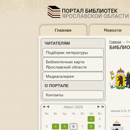
Главная
Новости
Предыдущий
Предыдущий
Следующий
Следующий
год
месяц
месяц
год
Главная
→
Би
ЧИТАТЕЛЯМ
БИБЛИО
Подборки литературы
Библиотечная карта
Подборки
Карта библиоте
Ярославской области
литературы
Медиагалерея
О ПОРТАЛЕ
Контакты
Август 2026
имени Н.А. 
Пн
Вт
Ср
Чт
Пт
Сб
Вс
1
2
6
3
4
5
7
8
9