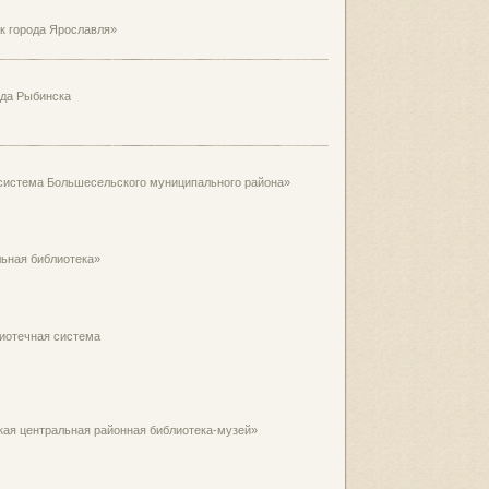
к города Ярославля»
ода Рыбинска
система Большесельского муниципального района»
ьная библиотека»
иотечная система
ая центральная районная библиотека-музей»