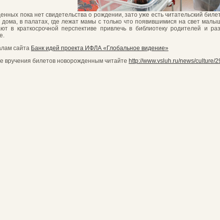
енных пока нет свидетельства о рождении, зато уже есть читательский билет
 дома, в палатах, где лежат мамы с только что появившимися на свет мал
ют в краткосрочной перспективе привлечь в библиотеку родителей и раз
е.
алам сайта
Банк идей проекта ИФЛА «Глобальное видение»
е вручения билетов новорожденным читайте
http://www.vsluh.ru/news/culture/