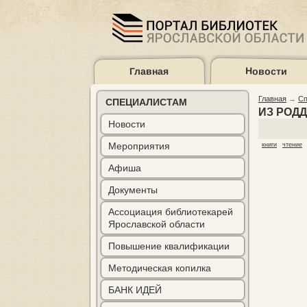
Главная
Новости
Предыдущий
Предыдущий
Следующий
Следующий
год
месяц
месяц
год
Главная
→
Сп
СПЕЦИАЛИСТАМ
ИЗ РОД
Медиагалерея
Контакты
Новости
Мероприятия
книги
чтение
Афиша
Документы
Ассоциация библиотекарей
Ярославской области
Повышение квалификации
Методическая копилка
БАНК ИДЕЙ