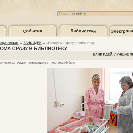
Электронн
Библиотеки
События
ециалистам
→
БАНК ИДЕЙ
→
Из роддома сразу в библиотеку
ДОМА СРАЗУ В БИБЛИОТЕКУ
Подборки
Карта библиотек
Электронн
литературы
(
БАНК ИДЕЙ: ЛУЧШИЕ 
литература
роддом
новорожденные
читательский билет