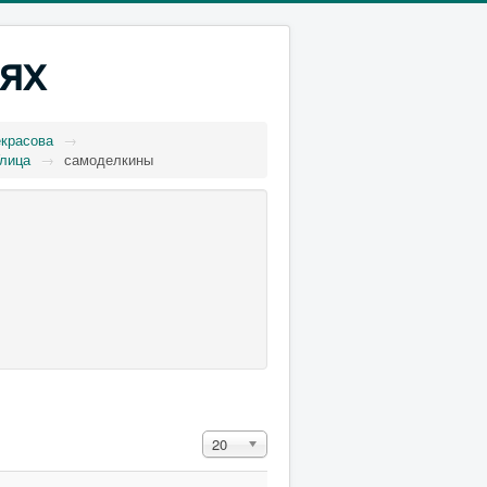
ях
екрасова
→
лица
→
самоделкины
Кол-во строк:
20