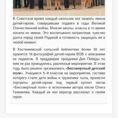
В Советское время каждый школьник мог назвать имена
детей-героев, совершивших подвиги в годы Великой
Отечественной войны. Многие школы, классы в то время
носили их имена. Это воспитывало патриотизм, чувство
долга перед своей Родиной и готовность защищать её в
любой момент.
В Костенеевской сельской библиотеке более 30 лет
хранятся 16 фотографий детей-героев ВОВ с описанием
их подвигов. В преддверии праздника Дня Победы по
ним не раз проводились различные мероприятия. В этом
году было решено организовать
«Бессмертный детский
полк»
. Учащиеся 5−8 классов на мероприятии, гостями
которого стали дети войны и труженики тыла, пронесли
портреты детей-героев под первый куплет песни
«Бессмертный полк» в исполнении автора песни Олега
Газманова. Каждый из них вкратце рассказал о своём
герое.