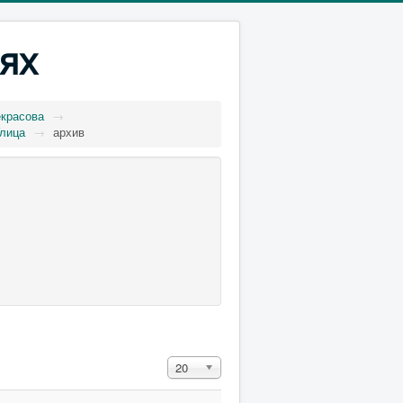
ях
екрасова
→
лица
→
архив
Кол-во строк:
20