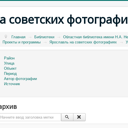
а советских фотографи
Главная
→
Библиотеки
→
Областная библиотека имени Н.А. Н
Проекты и программы
→
Ярославль на советских фотографиях
→
У
Район
Улица
Объект
Период
Автор фотографии
Источник
архив
Начните ввод заголовка метки