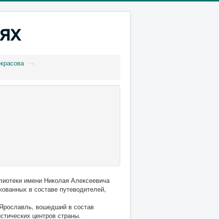
ях
екрасова
→
лиотеки имени Николая Алексеевича
кованных в составе путеводителей,
 Ярославль, вошедший в состав
стических центров страны.