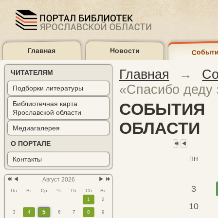
Главная
Новости
Событ
Предыдущий
Предыдущий
Предыдущий
Предыдущий
Следующий
Следующий
год
месяц
год
месяц
месяц
год
Главная
→
Со
ЧИТАТЕЛЯМ
«Спасибо деду 
Подборки литературы
Библиотечная карта
СОБЫТИЯ
Ярославской области
Карта библиотек
Электронный каталог
ОБЛАСТИ
(2)
Медиагалерея
О ПОРТАЛЕ
Контакты
ПН
Август 2026
3
Пн
Вт
Ср
Чт
Пт
Сб
Вс
1
2
10
5
3
4
6
7
8
9