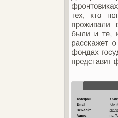
фронтовиках
тех, кто по
проживали 
были и те, 
расскажет о
фондах госу
представит ф
Телефон
+748
Email
foton
Веб-сайт
clib.y
Адрес
пр. Т