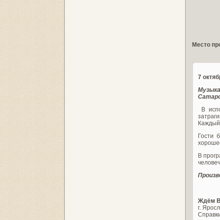
Место пр
7 октя
Музыка
Сатар
В исп
затраг
Каждый 
Гости б
хорошее
В прог
человеч
Произв
Ждём В
г. Яросл
Справк