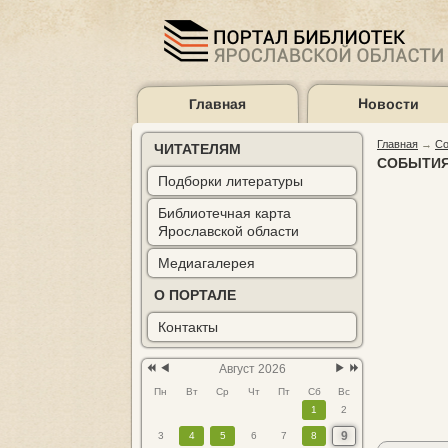
Главная
Новости
Предыдущий
Предыдущий
Следующий
Следующий
год
месяц
месяц
год
Главная
→
Со
ЧИТАТЕЛЯМ
СОБЫТИЯ
Подборки литературы
Библиотечная карта
Ярославской области
Карта библиотек
Электронный ката
(2)
Медиагалерея
О ПОРТАЛЕ
Контакты
Август 2026
Пн
Вт
Ср
Чт
Пт
Сб
Вс
1
2
9
3
4
5
6
7
8