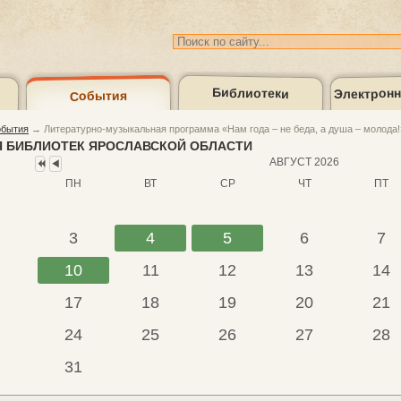
Электронн
Библиотеки
События
Предыдущий
Предыдущий
год
месяц
бытия
→
Литературно-музыкальная программа «Нам года – не беда, а душа – молода!
Медиагалерея
Кон
 БИБЛИОТЕК ЯРОСЛАВСКОЙ ОБЛАСТИ
АВГУСТ 2026
ПН
ВТ
СР
ЧТ
ПТ
лог
3
4
5
6
7
10
11
12
13
14
17
18
19
20
21
24
25
26
27
28
31