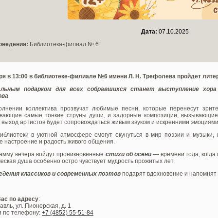
Дата:
07.10.2025
оведения:
Библиотека-филиал № 6
бря в 13:00 в библиотеке-филиале №6 имени Л. Н. Трефолева пройдет лит
льным подарком для всех собравшихся станет выступление хора 
ова
олнении коллектива прозвучат любимые песни, которые перенесут зрите
ивающие самые тонкие струны души, и задорные композиции, вызывающие
выход артистов будет сопровождаться живым звуком и искренними эмоциями
иблиотеки в уютной атмосфере смогут окунуться в мир поэзии и музыки, н
 настроение и радость живого общения.
рамму вечера войдут проникновенные
стихи об осени
— времени года, когда
еская душа особенно остро чувствует мудрость прожитых лет.
едения классиков и современных поэтов
подарят вдохновение и напомнят 
ас по адресу
:
авль, ул. Пионерская, д. 1
и по телефону:
+7 (4852) 55-51-84