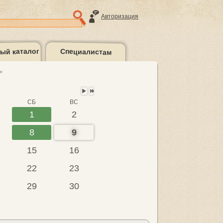
Авторизация
ый каталог
Специалистам
Следующий
Следующий
месяц
год
»
такты
Подборки
литературы
СБ
ВС
1
2
8
9
15
16
22
23
29
30