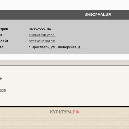
ИНФОРМАЦИЯ
ефон
84852555184
il
filial6@clib.yar.ru
-сайт
https://clib.yar.ru/
ес
г. Ярославль, ул. Пионерская, д. 1
:
2025