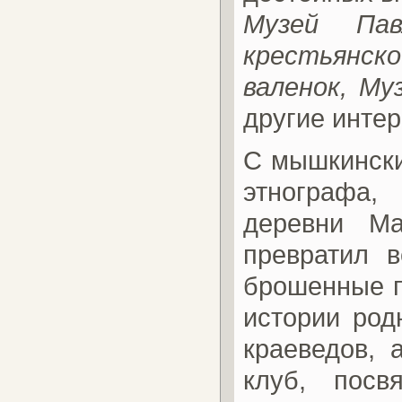
Музей Па
крестьянск
валенок, Му
другие инте
С мышкински
этнографа,
деревни М
превратил в
брошенные п
истории род
краеведов, 
клуб, посв