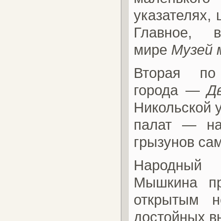
указателях, 
Главное, в
мире
Музей
Вторая по 
города —
Д
Никольской 
палат — на
грызунов са
Народный 
Мышкина пр
открытым н
достойных в