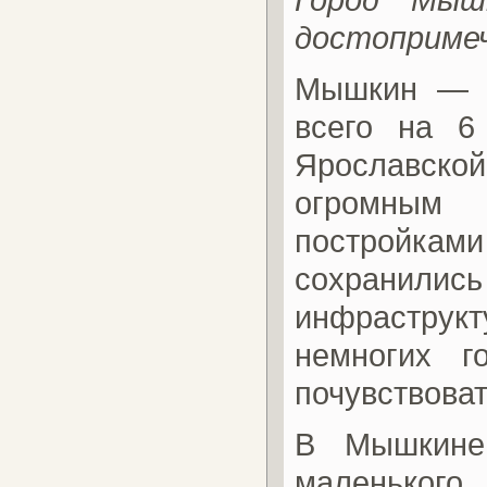
достоприме
Мышкин — н
всего на 6
Ярославско
огромным 
постройками
сохранилис
инфраструк
немногих г
почувствоват
В Мышкине
маленьког